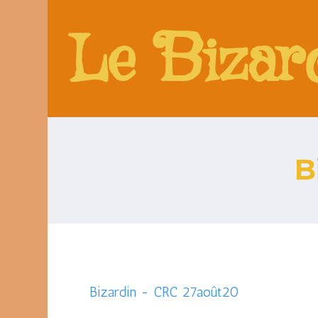
Le Bizar
B
Bizardin - CRC 27août20