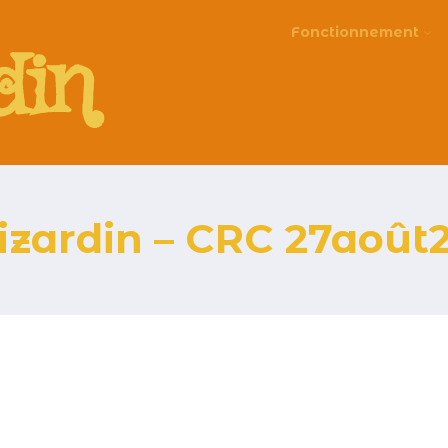
Fonctionnement
din
izardin – CRC 27août