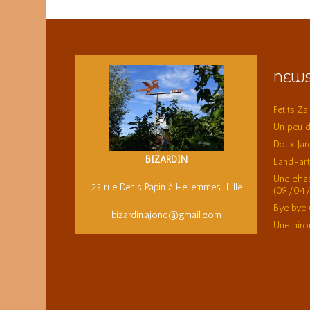
NEWS
Petits Z
Un peu 
Doux Jar
BIZARDIN
Land-art
Une chas
25 rue Denis Papin à Hellemmes-Lille
(09/04/
Bye bye 
bizardin.ajonc@gmail.com
Une hiron