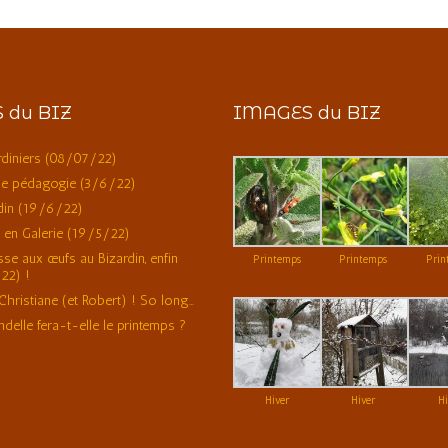
 du BIZ
IMAGES du BIZ
ardiniers (08/07/22)
de pédagogie (3/6/22)
din (19/6/22)
 en Galerie (19/5/22)
se aux œufs au Bizardin, enfin
Printemps
Printemps
Prin
22) !
Christiane (et Robert) ! So long…
delle fera-t-elle le printemps ?
Hiver
Hiver
Hi